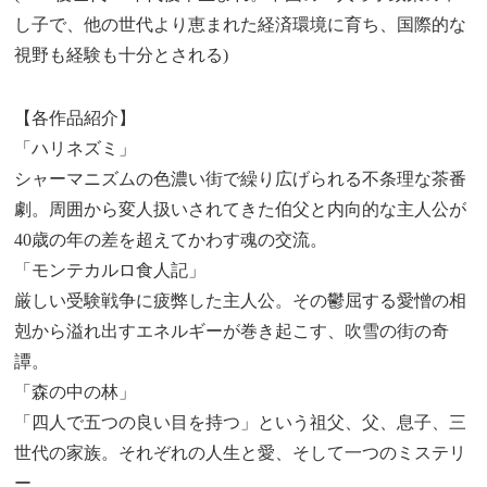
し子で、他の世代より恵まれた経済環境に育ち、国際的な
視野も経験も十分とされる)
【各作品紹介】
「ハリネズミ」
シャーマニズムの色濃い街で繰り広げられる不条理な茶番
劇。周囲から変人扱いされてきた伯父と内向的な主人公が
40歳の年の差を超えてかわす魂の交流。
「モンテカルロ食人記」
厳しい受験戦争に疲弊した主人公。その鬱屈する愛憎の相
剋から溢れ出すエネルギーが巻き起こす、吹雪の街の奇
譚。
「森の中の林」
「四人で五つの良い目を持つ」という祖父、父、息子、三
世代の家族。それぞれの人生と愛、そして一つのミステリ
ー。