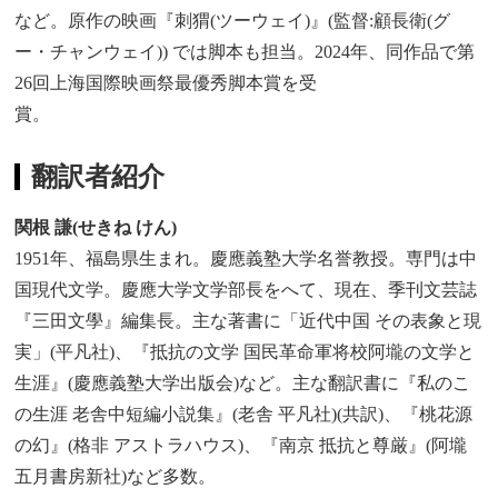
など。原作の映画『刺猬(ツーウェイ)』(監督:顧長衛(グ
ー・チャンウェイ)) では脚本も担当。2024年、同作品で第
26回上海国際映画祭最優秀脚本賞を受
賞
翻訳者紹介
関根 謙(せきね けん)
1951年、福島県生まれ。慶應義塾大学名誉教授。専門は中
国現代文学。慶應大学文学部長をへて、現在、季刊文芸誌
『三田文學』編集長。主な著書に「近代中国 その表象と現
実」(平凡社)、『抵抗の文学 国民革命軍将校阿壠の文学と
生涯』(慶應義塾大学出版会)など。主な翻訳書に『私のこ
の生涯 老舎中短編小説集』(老舎 平凡社)(共訳)、『桃花源
の幻』(格非 アストラハウス)、『南京 抵抗と尊厳』(阿壠
五月書房新社)など多数。