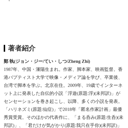
著者紹介
鄭 執(ジョン・ジー/てい・しつ/Zheng Zhi)
1987年、中国・瀋陽生まれ。作家、脚本家、映画監督。香
港バプティスト大学で映像・メディア論を学び、卒業後、
台湾で脚本を学ぶ。北京在住。2009年、19歳でインターネ
ット上に発表した自伝的小説「浮遊(原題:浮)(未邦訳)」が
センセーションを巻き起こし、以降、多くの小説を発表。
「ハリネズミ(原題:仙症)」で2018年「匿名作家計画」最優
秀賞受賞。そのほかの代表作に、「まる呑み(原題:生呑)(未
邦訳)」、「君だけが気がかり(原題:我只在乎你)(未邦訳)」