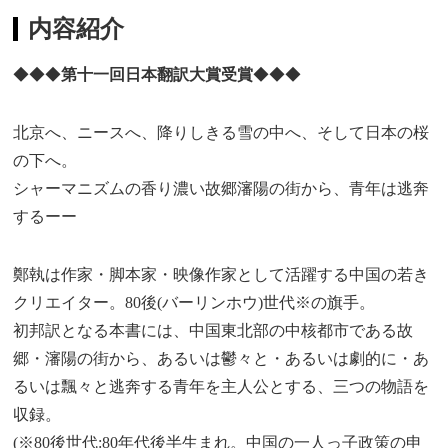
内容紹介
◆◆◆
第十一回日本翻訳大賞受賞
◆◆◆
北京へ、ニースへ、降りしきる雪の中へ、そして日本の桜
の下へ。
シャーマニズムの香り濃い故郷瀋陽の街から、青年は逃奔
するーー
鄭執は作家・脚本家・映像作家として活躍する中国の若き
クリエイター。80後(バーリンホウ)世代※の旗手。
初邦訳となる本書には、中国東北部の中核都市である故
郷・瀋陽の街から、あるいは鬱々と・あるいは劇的に・あ
るいは飄々と逃奔する青年を主人公とする、三つの物語を
収録。
(※80後世代:80年代後半生まれ。中国の一人っ子政策の申