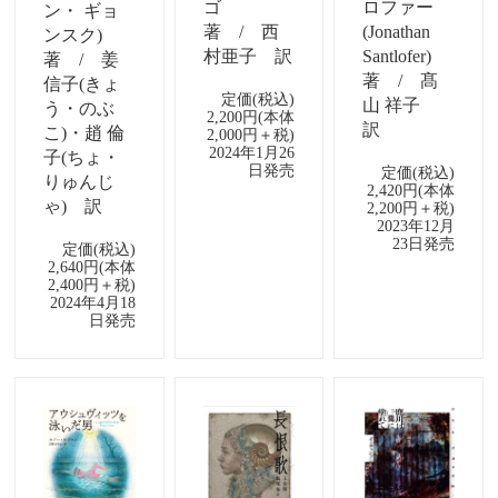
ゴ
ロファー
ン・ ギョ
著 / 西
(Jonathan
ンスク)
村亜子 訳
Santlofer)
著 / 姜
著 / 髙
信子(きょ
定価(税込)
山 祥子
う・のぶ
2,200円(本体
訳
こ)・趙 倫
2,000円＋税)
2024年1月26
子(ちょ・
日発売
定価(税込)
りゅんじ
2,420円(本体
ゃ) 訳
2,200円＋税)
2023年12月
23日発売
定価(税込)
2,640円(本体
2,400円＋税)
2024年4月18
日発売