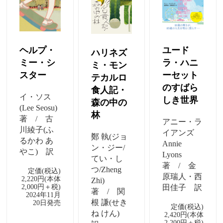
ヘルプ・
ユード
ハリネズ
ミー・シ
ラ・ハニ
ミ・モン
スター
ーセット
テカルロ
のすばら
食人記・
イ・ソス
しき世界
森の中の
(Lee Seosu)
林
著 / 古
アニー・ラ
川綾子(ふ
イアンズ
鄭 執(ジョ
るかわ あ
Annie
ン・ジー/
やこ) 訳
Lyons
てい・し
著 / 金
つ/Zheng
定価(税込)
原瑞人・西
2,220円(本体
Zhi)
2,000円＋税)
田佳子 訳
著 / 関
2024年11月
根 謙(せき
20日発売
定価(税込)
ね けん)
2,420円(本体
2,200円＋税)