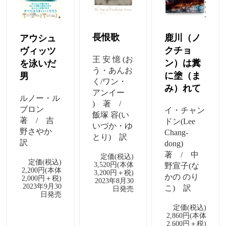
長恨歌
鹿川（ノ
アウシュ
クチョ
ヴィッツ
王 安 憶 (お
ン）は糞
を泳いだ
う・あんお
に塗（ま
男
く/ワン・
み）れて
アンイー
ルノー・ル
) 著 /
ブロン
イ・チャン
飯塚 容(い
著 / 吉
ドン(Lee
いづか・ゆ
野さやか
Chang-
とり) 訳
訳
dong)
著 / 中
定価(税込)
定価(税込)
3,520円(本体
野宣子(な
2,200円(本体
3,200円＋税)
かの のり
2,000円＋税)
2023年8月30
2023年9月30
こ) 訳
日発売
日発売
定価(税込)
2,860円(本体
2,600円＋税)