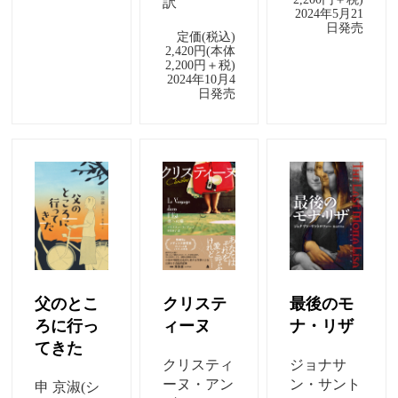
訳
2024年5月21
日発売
定価(税込)
2,420円(本体
2,200円＋税)
2024年10月4
日発売
父のとこ
クリステ
最後のモ
ろに行っ
ィーヌ
ナ・リザ
てきた
クリスティ
ジョナサ
ーヌ・アン
ン・サント
申 京淑(シ